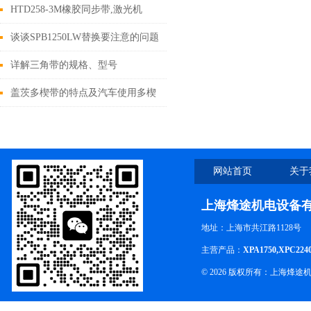
长264mm
HTD258-3M橡胶同步带,激光机
谈谈SPB1250LW替换要注意的问题
及使用时注意事项
详解三角带的规格、型号
盖茨多楔带的特点及汽车使用多楔
带的*性
网站首页
关于
上海烽途机电设备
地址：上海市共江路1128号
主营产品：
XPA1750,XPC224
© 2026 版权所有：上海烽