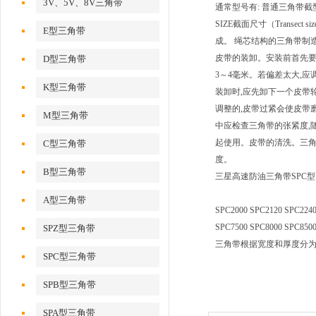
3V、5V、8V三角带
通常型号有: 普通三角带截
SIZE截面尺寸（Transec
E型三角带
成。 绳芯结构的三角带制
皮带的装卸。安装前首先要
D型三角带
3～4毫米。若偏差太大,
K型三角带
装卸时,应先卸下一个皮带
调整的,皮带过紧会使皮带
M型三角带
中应检查三角带的张紧度,
起使用。皮带的清洗。三角
C型三角带
度。
B型三角带
三星高速防油三角带SPC型
A型三角带
SPC2000 SPC2120 SPC2240
SPC7500 SPC8000 SP
SPZ型三角带
三角带根据宽度和厚度分为
SPC型三角带
SPB型三角带
SPA型三角带