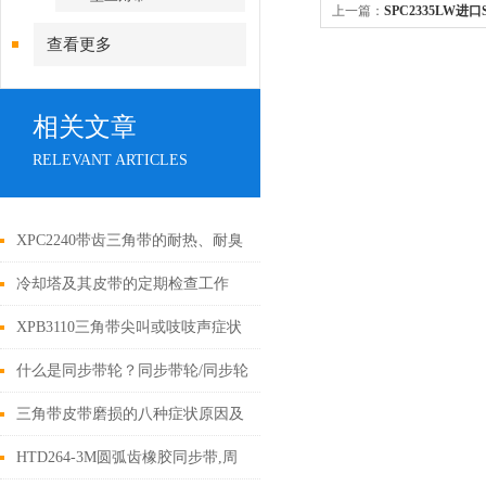
上一篇：
SPC2335LW进
查看更多
耐高温三角带,防静电三角
相关文章
RELEVANT ARTICLES
XPC2240带齿三角带的耐热、耐臭
氧特性解析
冷却塔及其皮带的定期检查工作
XPB3110三角带尖叫或吱吱声症状
分析
什么是同步带轮？同步带轮/同步轮
传动特点
三角带皮带磨损的八种症状原因及
解决措施
HTD264-3M圆弧齿橡胶同步带,周