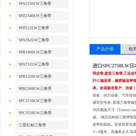
SPA3550LW三角带
SPZ2540LW三角带
SPZ512LW三角带
SPA782LW三角带
产品介绍
相
SPB1800LW三角带
SPA732LW三角带
进口SPC2750LW
同步带,盖茨三角带,工业
SPB1250LW三角带
PVC输送带，橡胶输送带等进
承。欢迎新老客户、洽谈
SPB2360LW三角带
设备、动力设备、汽车传动、
SPC3150LW三角带
通常型号有: 普通三角带截
SIZE截面尺寸（Transec
SPC3550LW三角带
成。 绳芯结构的三角带制
皮带的装卸。安装前首先要
三星红标三角带
3～4毫米。若偏差太大,