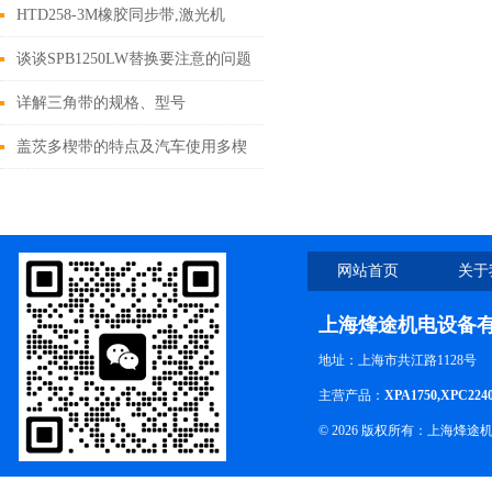
长264mm
HTD258-3M橡胶同步带,激光机
谈谈SPB1250LW替换要注意的问题
及使用时注意事项
详解三角带的规格、型号
盖茨多楔带的特点及汽车使用多楔
带的*性
网站首页
关于
上海烽途机电设备
地址：上海市共江路1128号
主营产品：
XPA1750,XPC224
© 2026 版权所有：上海烽