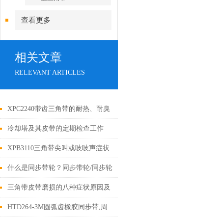
查看更多
相关文章
RELEVANT ARTICLES
XPC2240带齿三角带的耐热、耐臭
氧特性解析
冷却塔及其皮带的定期检查工作
XPB3110三角带尖叫或吱吱声症状
分析
什么是同步带轮？同步带轮/同步轮
传动特点
三角带皮带磨损的八种症状原因及
解决措施
HTD264-3M圆弧齿橡胶同步带,周