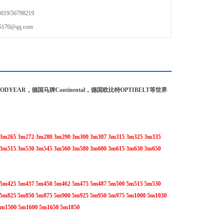
9/56798219
70@qq.com
YEAR，德国马牌Continental，德国欧比特OPTIBELT等世界
 3m265 3m272 3m280 3m290 3m300 3m307 3m315 3m325 3m335
 3m515 3m530 3m545 3m560 3m580 3m600 3m615 3m630 3m650
 5m425 5m437 5m450 5m462 5m475 5m487 5m500 5m515 5m530
 5m825 5m850 5m875 5m900 5m925 5m950 5m975 5m1000 5m1030
5m1500 5m1600 5m1650 5m1850