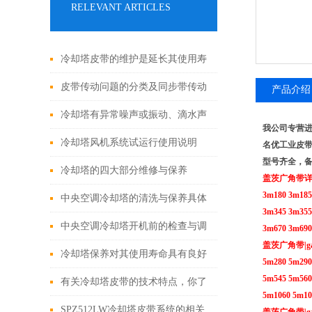
RELEVANT ARTICLES
冷却塔皮带的维护是延长其使用寿
命的关键
皮带传动问题的分类及同步带传动
产品介绍
系统的常见问题
冷却塔有异常噪声或振动、滴水声
我公司专营进口
过大故障原因及排除
冷却塔风机系统试运行使用说明
名优工业皮
型号齐全，
冷却塔的四大部分维修与保养
盖茨广角带详细规
3m180 3m185
中央空调冷却塔的清洗与保养具体
3m345 3m355
操作手册
中央空调冷却塔开机前的检查与调
3m670 3m690
盖茨广角带|gate
试
冷却塔保养对其使用寿命具有良好
5m280 5m290
5m545 5m560
稳定性
有关冷却塔皮带的技术特点，你了
5m1060 5m10
解多少呢？
SPZ512LW冷却塔皮带系统的相关