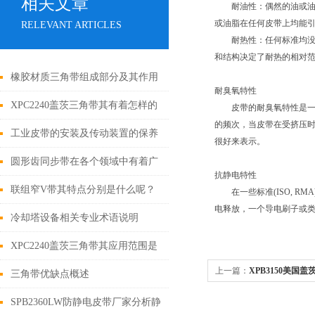
相关文章
耐油性：偶然的油或油脂
或油脂在任何皮带上均能
RELEVANT ARTICLES
耐热性：任何标准均没有很
和结构决定了耐热的相对
橡胶材质三角带组成部分及其作用
耐臭氧特性
XPC2240盖茨三角带其有着怎样的
皮带的耐臭氧特性是一种
的频次，当皮带在受挤压
结构特点呢？
工业皮带的安装及传动装置的保养
很好来表示。
圆形齿同步带在各个领域中有着广
抗静电特性
泛的作用
联组窄V带其特点分别是什么呢？
在一些标准(ISO, R
电释放，一个导电刷子或
冷却塔设备相关专业术语说明
XPC2240盖茨三角带其应用范围是
上一篇：
XPB3150美国盖
极为广泛的
三角带优缺点概述
SPB2360LW防静电皮带厂家分析静