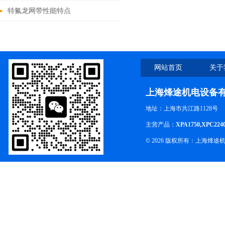
电的危害及防治
特氟龙网带性能特点
网站首页
关于
上海烽途机电设备
地址：上海市共江路1128号
主营产品：
XPA1750,XPC224
© 2026 版权所有：上海烽