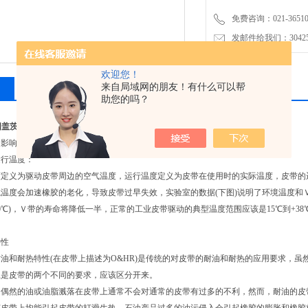
免费咨询：021-3651001
发邮件给我们：304251
欢迎您！
来自局域网的朋友！有什么可以帮
相关产品
留言询价
助您的吗？
美国盖茨带齿三角带
的影响
运行温度：
义为驱动皮带周边的空气温度，运行温度定义为皮带在使用时的实际温度，皮带的
会加速橡胶的老化，导致皮带过早失效，实验室的数据(下图)说明了环境温度和Ｖ
0℃)，Ｖ带的寿命将降低一半，正常的工业皮带驱动的典型温度范围应该是15℃到+3
特性
耐热特性(在皮带上描述为O&HR)是传统的对皮带的耐油和耐热的应用要求，虽
上是皮带的两个不同的要求，应该区分开来。
然的油或油脂溅落在皮带上通常不会对通常的皮带有过多的不利，然而，耐油的皮带