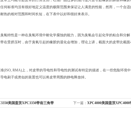
何皮带上均能引起皮带的打滑生热，石油产品过多的油污侵入会引起橡胶的膨胀和橡胶
标准均没有很好地定义温度的极限范围来保证让人满意的性能，然而，一个合适的应用
了耐热的相对范围和时间长短，在下表中以好和很好来表示。
氧特性是一种在臭氧环境中耐化学腐蚀的能力，因为臭氧会引起化学的粘合和分解，
皮带在受挤压时，由于臭氧引起的橡胶的退化会增加，理论上讲，截面大的皮带比截面
。
ISO, RMA)上，对皮带的导电性和导电性的测试有特定的描述，在一些危险环
个导电刷子或类似的装置也可以将皮带周围的静电释放掉。
C3350美国盖茨XPC3350带齿三角带
下一篇：
XPC4000美国盖茨XPC40