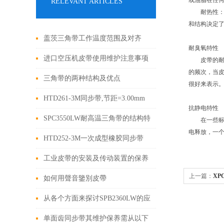
或油脂在任
RELEVANT ARTICLES
耐热性：任何
和结构决定
盖茨三角带工作温度范围及对齐
耐臭氧特性
进口空压机皮带使用维护注意事项
皮带的耐臭
的频次，当
三角带的两种结构及优点
很好来表示
HTD261-3M同步带,节距=3.00mm
抗静电特性
橡胶同步带
SPC3550LW耐高温三角带的结构特
在一些标准(
电释放，一
点是什么？
HTD252-3M一次成型橡胶同步带
工业皮带的安装及传动装置的保养
上一篇：
XP
如何用聲音鑒別皮帶
从各个方面来探讨SPB2360LW的应
用范围
单面齿同步带其维护保养需从以下