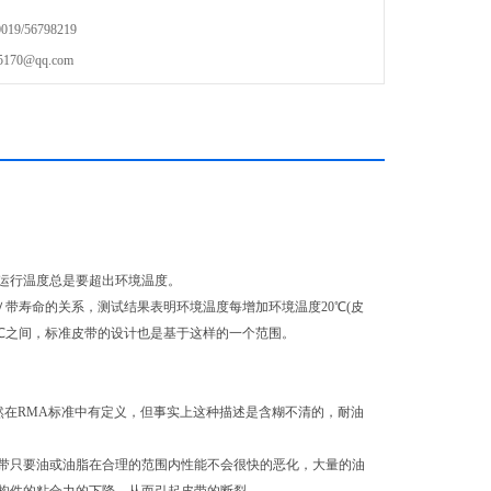
9/56798219
70@qq.com
运行温度总是要超出环境温度。
带寿命的关系，测试结果表明环境温度每增加环境温度20℃(皮
8℃之间，标准皮带的设计也是基于这样的一个范围。
然在RMA标准中有定义，但事实上这种描述是含糊不清的，耐油
只要油或油脂在合理的范围内性能不会很快的恶化，大量的油