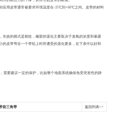
构件的粘合力的下降，从而引起皮带的断裂。
皮带通常被要求环境温度在-35℃到+60℃之间。皮带的材料
失效的模式是裂纹，橡胶的退化主要取决于臭氧的浓度和暴露
小的皮带弯在一个带轮上时所遭受的退化要多，在下表中以好和
境中，需要建议一定的保护，比如整个地面系统确保免受突发性的静
00带齿三角带
返回列表>>