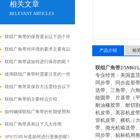
相关文章
RELEVANT ARTICLES
联组广角带的保养需从以下四个环
节入手
联组广角带对环境的要求主要有以
产品介绍
相
下几个方面
联组广角带该如何进行保存的呢？
联组广角带2/5M615,3/5
使用联组广角带时需要注意的一些
专业经营：美国盖
同步带、同步齿形
事项
联组广角带其保存方法需结合以下
送带、三角带、六角
能圆带、片基带（平
要点
联组广角带的主要特点介绍
耐油橡胶带、耐切割
如何确保联组广角带的长期使用和
机皮带、美容机皮
管机皮带、横机（
性能呢？
联组广角带具有以下几大作用
带、抛光机输送带、
同步带、贴标机用
SPA3550LW是如何进行更换的呢?