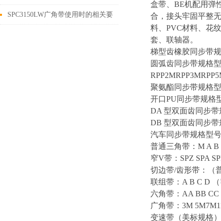
盒带、BE机配用弹
SPC3150LW广角带使用时的相关要
合，接头牢固平整无
料、PVC材料、花
点介绍
套、联轴器。
梯型齿橡胶同步带规格型号MX
圆弧齿同步带规格型号HTD
RPP2MRPP3MRPP
聚氨酯同步带规格型号MXL 
开口PU同步带规格型号T5 
DA 型双面齿同步带规格型
DB 型双面齿同步带规格型
汽车同步带规格型号R（MR）
普通三角带：M A B C
窄V带：SPZ SPA SPB
切边带/齿形带：（普通）
联组带：A B C D （
六角带：AA BB C
广角带：3M 5M7M
变速带（美标规格）：角度2