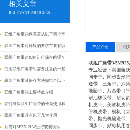
相关文章
RELEVANT ARTICLES
联组广角带的保养需从以下四个环
节入手
联组广角带对环境的要求主要有以
产品介绍
相
下几个方面
联组广角带该如何进行保存的呢？
联组广角带3/5M925,4/5
使用联组广角带时需要注意的一些
专业经营：美国盖
同步带、同步齿形
事项
联组广角带其保存方法需结合以下
送带、三角带、六角
能圆带、片基带（平
要点
联组广角带的主要特点介绍
耐油橡胶带、耐切割
如何确保联组广角带的长期使用和
机皮带、美容机皮
管机皮带、横机（
性能呢？
联组广角带具有以下几大作用
带、抛光机输送带、
同步带、贴标机用
如何对SPZ512LW进行安装调试