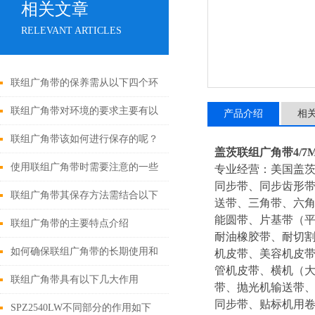
相关文章
RELEVANT ARTICLES
联组广角带的保养需从以下四个环
节入手
联组广角带对环境的要求主要有以
产品介绍
相
下几个方面
联组广角带该如何进行保存的呢？
盖茨联组广角带4/7M560,
使用联组广角带时需要注意的一些
专业经营：美国盖
同步带、同步齿形
事项
联组广角带其保存方法需结合以下
送带、三角带、六角
能圆带、片基带（平
要点
联组广角带的主要特点介绍
耐油橡胶带、耐切割
如何确保联组广角带的长期使用和
机皮带、美容机皮
管机皮带、横机（
性能呢？
联组广角带具有以下几大作用
带、抛光机输送带、
同步带、贴标机用
SPZ2540LW不同部分的作用如下