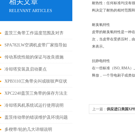
相关文章
耐热性：任何标准均没有很
构决定了耐热的相对范围
RELEVANT ARTICLES
耐臭氧特性
皮带的耐臭氧特性是一种
盖茨三角带工作温度范围及对齐
次，当皮带在受挤压时，
SPA782LW空调机皮带厂家指导如
来表示。
何维护汽车空调
传动系统性能的保证与改良措施
抗静电特性
在一些标准（ISO, R
冷却塔安装及启动要点
释放，一个导电刷子或类
XPB3110三角带尖叫或吱吱声症状
分析
XPC2240盖茨三角带的保存方法主
要涵盖以下几个核心方面
冷却塔风机系统试运行使用说明
上一篇：
供应进口美国XPB
盖茨传动带的错误维护及环境问题
多楔带/轮的几大详细说明