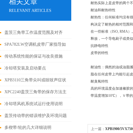
相关文章
耐热实际上是皮带的两个
耐油和耐热特性
RELEVANT ARTICLES
耐热性：任何标准均没有很
构决定了耐热的相对范围
在一些标准（ISO, R
盖茨三角带工作温度范围及对齐
释放，一个导电刷子或类
SPA782LW空调机皮带厂家指导如
抗静电特性
皮带的特性
何维护汽车空调
传动系统性能的保证与改良措施
耐油性：偶然的油或油脂
冷却塔安装及启动要点
脂在任何皮带上均能引起
XPB3110三角带尖叫或吱吱声症状
耐臭氧特性
高的环境温度会加速橡胶的
分析
XPC2240盖茨三角带的保存方法主
带温度增加10℃），Ｖ带
要涵盖以下几个核心方面
冷却塔风机系统试运行使用说明
盖茨传动带的错误维护及环境问题
多楔带/轮的几大详细说明
上一篇：
XPB1900/5V