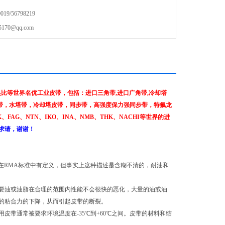
9/56798219
70@qq.com
比等世界名优工业皮带，包括：进口三角带,进口广角带,冷却塔
角带，水塔带，冷却塔皮带，同步带，高强度保力强同步带，特氟龙
FAG、NTN、IKO、INA、NMB、THK、NACHI等世界的进
求请，谢谢！
在RMA标准中有定义，但事实上这种描述是含糊不清的，耐油和
要油或油脂在合理的范围内性能不会很快的恶化，大量的油或油
的粘合力的下降，从而引起皮带的断裂。
带通常被要求环境温度在-35℃到+60℃之间。皮带的材料和结