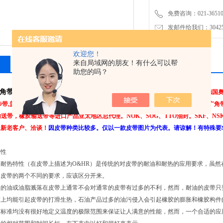
免费咨询：021-3651001
发邮件给我们：304251
欢迎您！
来自局域网的朋友！有什么可以帮
相关产品
留言询价
助您的吗？
带/XPA982美国盖茨空压机皮带,
公司专业经营：美国盖茨、日本三星、德国奥
步带,盖茨三角带,工业皮带，三角带，带齿三角带，空压机齿型带，广角带，联组广
输送带，橡胶输送带等进口产品亚太地区总代理。NOK、SOG、TTO油封。SKF、NSK、
迎新老客户、洽谈！
因皮带种类比较多。仅以一款皮带图片为代表。请谅解！有特殊要
特性
耐热特性（在皮带上描述为O&HR）是传统的对皮带的耐油和耐热的应用要求，虽然
是皮带的两个不同的要求，应该区分开来。
然的油或油脂溅落在皮带上通常不会对通常的皮带有过多的不利，然而，耐油的皮带只
带上均能引起皮带的打滑生热，石油产品过多的油污侵入会引起橡胶的膨胀和橡胶构件
标准均没有很好地定义温度的极限范围来保证让人满意的性能，然而，一个合适的应用皮