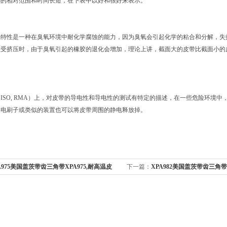
热的相对范围和时间长短，在下表中以好和很好来表示。
氧特性是一种在臭氧环境中耐化学腐蚀的能力，因为臭氧会引起化学的粘合和分解，失
在受挤压时，由于臭氧引起的橡胶的退化会增加，理论上讲，截面大的皮带比截面小的
ISO, RMA）上，对皮带的导电性和导电性的测试有特定的描述，在一些危险环境
导电刷子或类似的装置也可以将皮带周围的静电释放掉。
A975美国盖茨带齿三角带XPA975,耐高温皮
下一篇：
XPA982美国盖茨带齿三角带X
皮带
带,传动皮带