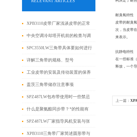
构决定了耐
RELEVANT ARTICLES
耐臭氧特性
皮带的耐臭
XPB3110皮带厂家浅谈皮带的正常
次，当皮带
磨损失效及折曲失效
中央空调冷却塔开机前的检查与调
来表示。
试
SPC3550LW三角带具体要如何进行
抗静电特性
在一些标准（
保存呢？
详解三角带的规格、型号
释放，一个
工业皮带的安装及传动装置的保养
盖茨三角带储存注意事项
SPZ487LW包布带使用时一些禁忌
上一篇：
XP
事项
什么是聚氨酯同步带？*的性能有
带,传动工业
哪些？
SPZ487LW厂家指导风机安装与张
紧三角带
XPB3110三角带厂家简述圆形带与