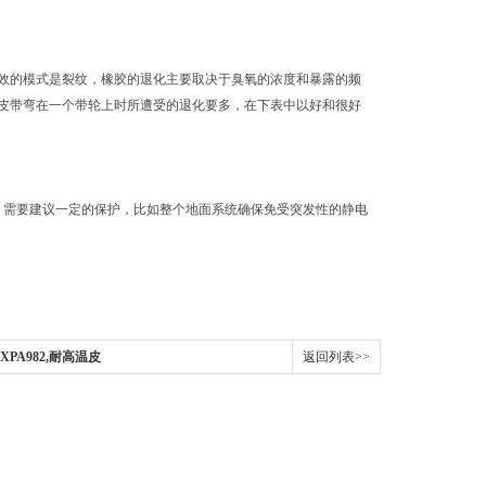
效的模式是裂纹，橡胶的退化主要取决于臭氧的浓度和暴露的频
皮带弯在一个带轮上时所遭受的退化要多，在下表中以好和很好
中，需要建议一定的保护，比如整个地面系统确保免受突发性的静电
PA982,耐高温皮
返回列表>>