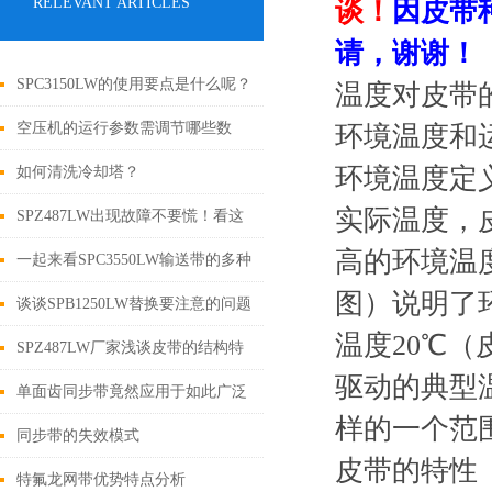
RELEVANT ARTICLES
谈！
因皮带
请，谢谢！
SPC3150LW的使用要点是什么呢？
温度对皮带
空压机的运行参数需调节哪些数
环境温度和
据？
环境温度定
如何清洗冷却塔？
实际温度，
SPZ487LW出现故障不要慌！看这
高的环境温
里
一起来看SPC3550LW输送带的多种
图）说明了
分类
谈谈SPB1250LW替换要注意的问题
温度20℃
及使用时注意事项
SPZ487LW厂家浅谈皮带的结构特
驱动的典型
点及优缺点
单面齿同步带竟然应用于如此广泛
样的一个范
的领域
同步带的失效模式
皮带的特性
特氟龙网带优势特点分析