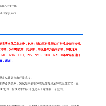
9/56798219
70@qq.com
世界名优工业皮带，包括：进口三角带,进口广角带,冷却塔皮带,
水塔带，冷却塔皮带，同步带，高强度保力强同步带，特氟龙网
AG、NTN、IKO、INA、NMB、THK、NACHI等世界的进口
请，谢谢！
温度总是要超出环境温度。
带寿命的关系，测试结果表明环境温度每增加环境温度20℃（皮
38℃之间，标准皮带的设计也是基于这样的一个范围。