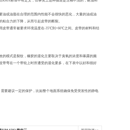
在RMA标准中有定义，但事实上这种描述是含糊不清的，耐油和
要油或油脂在合理的范围内性能不会很快的恶化，大量的油或油
的粘合力的下降，从而引起皮带的断裂。
带通常被要求环境温度在-35℃到+60℃之间。皮带的材料和结
效的模式是裂纹，橡胶的退化主要取决于臭氧的浓度和暴露的频
皮带弯在一个带轮上时所遭受的退化要多，在下表中以好和很好
中，需要建议一定的保护，比如整个地面系统确保免受突发性的静电