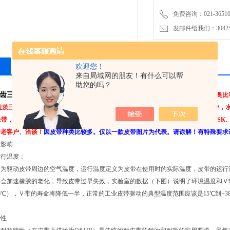
免费咨询：021-3651001
发邮件给我们：304251
相关产品
留言询价
欢迎您！
来自局域网的朋友！有什么可以帮
助您的吗？
7带齿三角带/耐高温皮带/传动皮带,
公司专业经营：美国盖茨、日本三星、德国奥比等
盖茨三角带,工业皮带，三角带，带齿三角带，空压机齿型带，广角带，联组广角带，
送带，橡胶输送带等进口产品亚太地区总代理。NOK、SOG、TTO油封。SKF、NSK、F
新老客户、洽谈！
因皮带种类比较多。仅以一款皮带图片为代表。请谅解！有特殊要求
的影响
运行温度：
义为驱动皮带周边的空气温度，运行温度定义为皮带在使用时的实际温度，皮带的运行
会加速橡胶的老化，导致皮带过早失效，实验室的数据（下图）说明了环境温度和Ｖ
0℃），Ｖ带的寿命将降低一半，正常的工业皮带驱动的典型温度范围应该是15℃到+
特性