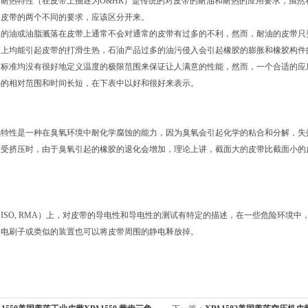
耐热特性（在皮带上描述为O&HR）是传统的对皮带的耐油和耐热的应用要求，虽然
是皮带的两个不同的要求，应该区分开来。
然的油或油脂溅落在皮带上通常不会对通常的皮带有过多的不利，然而，耐油的皮带只
带上均能引起皮带的打滑生热，石油产品过多的油污侵入会引起橡胶的膨胀和橡胶构件
标准均没有很好地定义温度的极限范围来保证让人满意的性能，然而，一个合适的应用皮
热的相对范围和时间长短，在下表中以好和很好来表示。
氧特性是一种在臭氧环境中耐化学腐蚀的能力，因为臭氧会引起化学的粘合和分解，失
在受挤压时，由于臭氧引起的橡胶的退化会增加，理论上讲，截面大的皮带比截面小的
ISO, RMA）上，对皮带的导电性和导电性的测试有特定的描述，在一些危险环境
导电刷子或类似的装置也可以将皮带周围的静电释放掉。