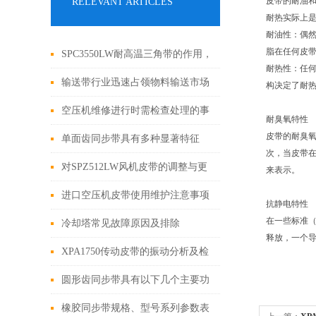
皮带的耐油和
RELEVANT ARTICLES
耐热实际上
耐油性：偶
脂在任何皮
SPC3550LW耐高温三角带的作用，
耐热性：任何
你了解嘛？
输送带行业迅速占领物料输送市场
构决定了耐
空压机维修进行时需检查处理的事
耐臭氧特性
皮带的耐臭
项
单面齿同步带具有多种显著特征
次，当皮带
对SPZ512LW风机皮带的调整与更
来表示。
换有话说
进口空压机皮带使用维护注意事项
抗静电特性
在一些标准（
冷却塔常见故障原因及排除
释放，一个
XPA1750传动皮带的振动分析及检
查重点
圆形齿同步带具有以下几个主要功
能
橡胶同步带规格、型号系列参数表